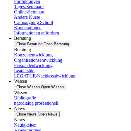
Fortbildungen
Tages-Seminare
Online-Seminare
Andere Kurse
Campaigning School
Kooperationen
Informationen anfordern
Beratung
Close Beratung
Open Beratung
Beratung
Konzeptentwicklung
Organisationsentwicklung
Personalentwicklung
Leadership
LEGATUR/Nachlassabwicklung
Wissen
Close Wissen
Open Wissen
Wissen
Bibliografie
ngo:dialog professionell
News
Close News
Open News
News
Neuigkeiten
Akademisches