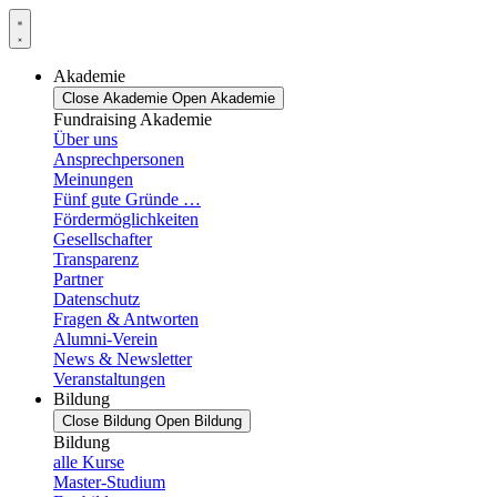
Zum
Inhalt
springen
Akademie
Close Akademie
Open Akademie
Fundraising Akademie
Über uns
Ansprechpersonen
Meinungen
Fünf gute Gründe …
Fördermöglichkeiten
Gesellschafter
Transparenz
Partner
Datenschutz
Fragen & Antworten
Alumni-Verein
News & Newsletter
Veranstaltungen
Bildung
Close Bildung
Open Bildung
Bildung
alle Kurse
Master-Studium